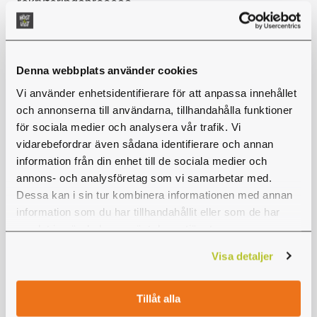
rekryteringsprocess.
Om Högt & Lågt
Denna webbplats använder cookies
Högt & Lågt har som ambition att bygga Sveriges
Vi använder enhetsidentifierare för att anpassa innehållet
bästa klätterparker! Vår främsta målgrupp är
och annonserna till användarna, tillhandahålla funktioner
barnfamiljer, men vi tycker det är lika roligt när det
för sociala medier och analysera vår trafik. Vi
kommer fotbollslag, kompisgäng, företagsgrupper
vidarebefordrar även sådana identifierare och annan
och skolklasser till oss! Vi finns idag på sju orter i
information från din enhet till de sociala medier och
Sverige och vi har även levererat klätterparker åt
annons- och analysföretag som vi samarbetar med.
externa kunder. Det hela började i Rättvik 2019 och
Dessa kan i sin tur kombinera informationen med annan
numera finns Högt & Lågt även i Sundsvall,
information som du har tillhandahållit eller som de har
Karlstad, Jönköping, Halmstad och på Gotland
samlat in när du har använt deras tjänster.
samt Fårö.
Visa detaljer
Att arbeta på Högt & Lågt Rättvik
Tillåt alla