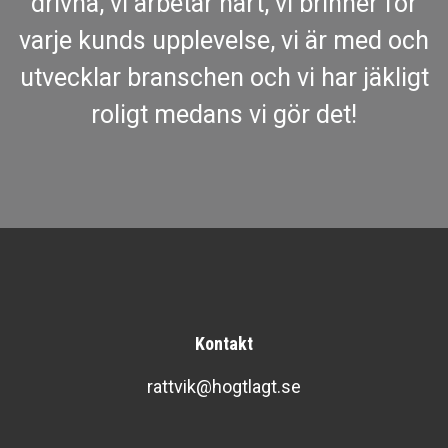
drivna, vi arbetar hårt, vi brinner för
varje kunds upplevelse, vi är med och
utvecklar branschen och vi har jäkligt
roligt medans vi gör det!
Kontakt
rattvik@hogtlagt.se