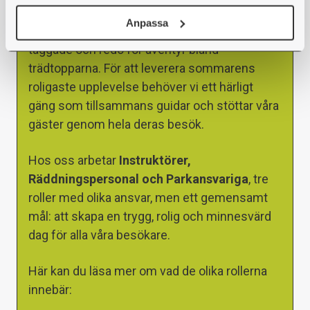
Det bästa vi vet är när det kokar i parken. Solen
Anpassa
skiner, glassen smälter och gästerna är glada,
taggade och redo för äventyr bland
trädtopparna. För att leverera sommarens
roligaste upplevelse behöver vi ett härligt
gäng som tillsammans guidar och stöttar våra
gäster genom hela deras besök.
Hos oss arbetar
Instruktörer,
Räddningspersonal och Parkansvariga
, tre
roller med olika ansvar, men ett gemensamt
mål: att skapa en trygg, rolig och minnesvärd
dag för alla våra besökare.
Här kan du läsa mer om vad de olika rollerna
innebär: