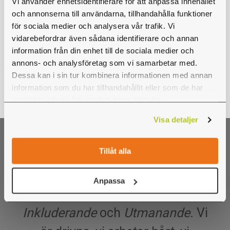
Vi använder enhetsidentifierare för att anpassa innehållet
Oscar A
och annonserna till användarna, tillhandahålla funktioner
24 July, 2026
för sociala medier och analysera vår trafik. Vi
vidarebefordrar även sådana identifierare och annan
information från din enhet till de sociala medier och
annons- och analysföretag som vi samarbetar med.
Dessa kan i sin tur kombinera informationen med annan
information som du har tillhandahållit eller som de har
samlat in när du har använt deras tjänster.
Visa detaljer
Allt vi gör genomsyras av våra
Tillåt alla
grundläggande
värden
Genomarbetat, Säkert,
Anpassa
Innovativt,
Inkluderande
och
Utmanande.
Vi