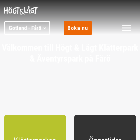
Gotland - Fårö
Boka nu
Välkommen till Högt & Lågt Klätterpark
& Äventyrspark på Fårö