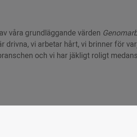
s av våra grundläggande värden
Genomarbet
är drivna, vi arbetar hårt, vi brinner för v
branschen och vi har jäkligt roligt medans 