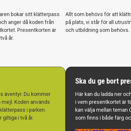
ren bokar sitt klätterpass
Allt som behövs för att klätt
och anger då koden från
på plats, vi står för all utrust
kortet. Presentkorten är
och utbildning som behövs.
 två år.
Ska du ge bort pre
rs äventyr. Du kommer
Här kan du ladda ner och
in mejl. Koden används
i vem presentkortet är 
klätterpass i parken.
kan välja mellan teman G
iltiga i två år.
som finns i både färg och