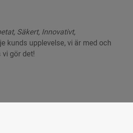
at, Säkert, Innovativt,
arje kunds upplevelse, vi är med och
vi gör det!