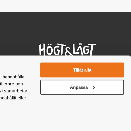
cebook
nstagram
Tillåt alla
illhandahålla
ifierare och
Anpassa
 vi samarbetar
ahållit eller
Boka nu