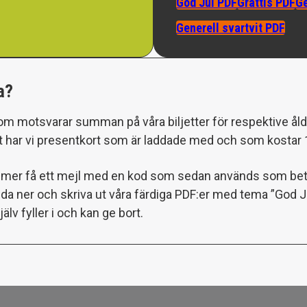
God Jul PDF
Grattis PDF
Ge
Generell svartvit PDF
a?
om motsvarar summan på våra biljetter för respektive ålde
ativt har vi presentkort som är laddade med och som kostar
ommer få ett mejl med en kod som sedan används som betal
a ner och skriva ut våra färdiga PDF:er med tema ”God Jul”
älv fyller i och kan ge bort.