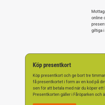
Mottaga
online 
present
giltiga i
Köp presentkort
Köp presentkort och ge bort tre timma
få presentkortet i form av en kod på d
sen för att betala med när du köper ett 
Presentkorten gäller i Fåröparken och är g