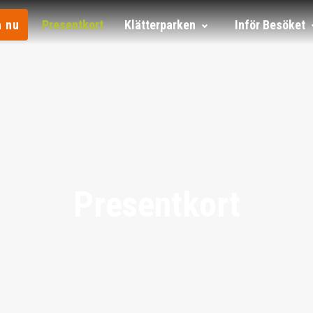
 nu
Presentkort
Klätterparken
Inför Besöket
Presentkort