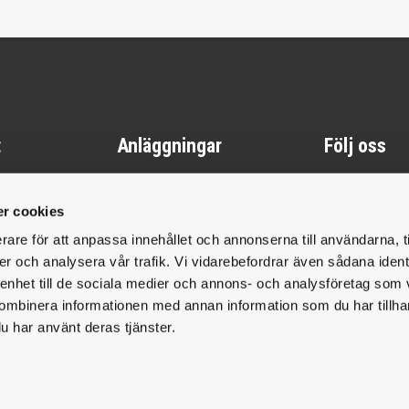
t
Anläggningar
Följ oss
Fa
I
Gotland - Fårö
r cookies
licy
Gotland - Klintehamn
rare för att anpassa innehållet och annonserna till användarna, t
y
Halmstad
er och analysera vår trafik. Vi vidarebefordrar även sådana ident
akning &
Jönköping
 enhet till de sociala medier och annons- och analysföretag som
ftshantering
ombinera informationen med annan information som du har tillhand
Karlstad
u har använt deras tjänster.
Rättvik
Sundsvall