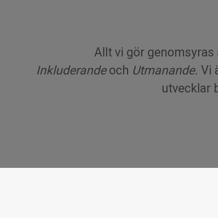
Allt vi gör genomsyra
Inkluderande
och
Utmanande.
Vi 
utvecklar 