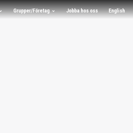
Grupper/Företag
Jobba hos oss
English