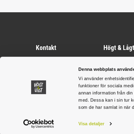
Kontakt
Högt & Låg
Om oss
faro@hogtlagt.se
Denna webbplats använde
Integritetspo
Vi använder enhetsidentifie
Cookiepolic
funktioner för sociala medi
Kameraöverv
annan information från din
personuppgi
med. Dessa kan i sin tur k
som de har samlat in när d
Visa detaljer