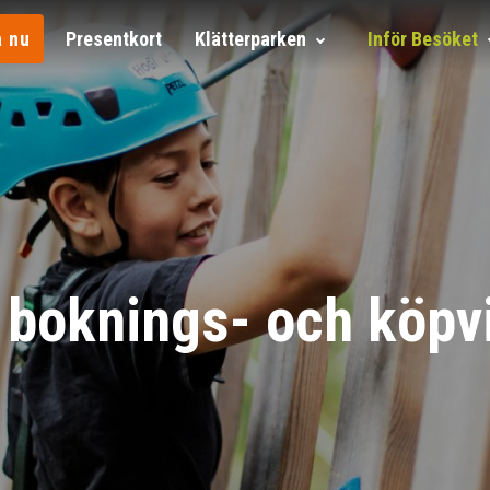
 nu
Presentkort
Klätterparken
Inför Besöket
 boknings- och köpvi