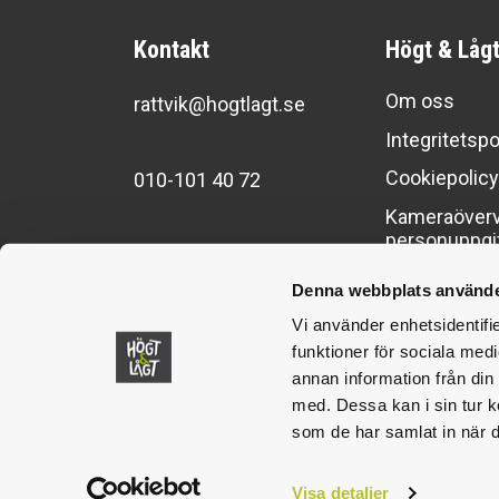
Kontakt
Högt & Låg
Om oss
rattvik@hogtlagt.se
Integritetspo
Cookiepolic
010-101 40 72
Kameraöverv
personuppgi
Denna webbplats använde
Vi använder enhetsidentifie
funktioner för sociala medi
annan information från din
med. Dessa kan i sin tur k
som de har samlat in när d
Visa detaljer