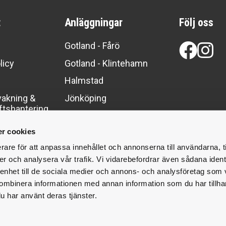
t
Anläggningar
Följ oss
Fa
I
Gotland - Fårö
licy
Gotland - Klintehamn
y
Halmstad
akning &
Jönköping
ftshantering
Karlstad
r cookies
Rättvik
rare för att anpassa innehållet och annonserna till användarna, t
Sundsvall
er och analysera vår trafik. Vi vidarebefordrar även sådana ident
 enhet till de sociala medier och annons- och analysföretag som
ombinera informationen med annan information som du har tillhand
u har använt deras tjänster.