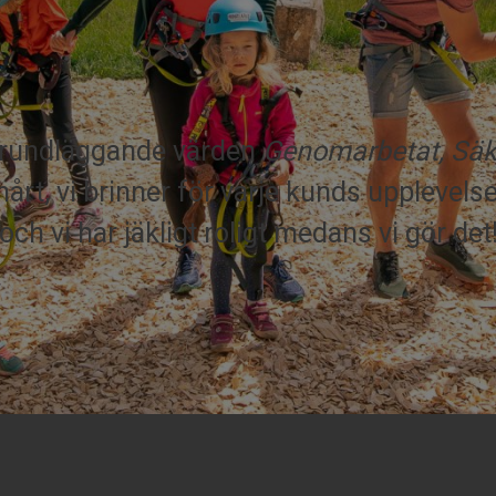
 grundläggande värden
Genomarbetat, Säke
 hårt, vi brinner för varje kunds upplevel
och vi har jäkligt roligt medans vi gör det