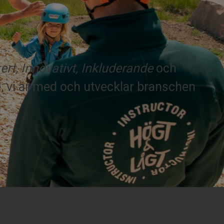
rt, Innovativt, Inkluderande
och
se, vi är med och utvecklar branschen
!