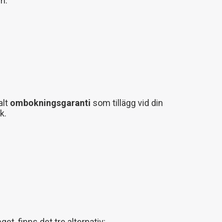
n.
alt
ombokningsgaranti
som tillägg vid din
k.
t, finns det tre alternativ: