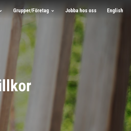
Grupper/Företag
Jobba hos oss
English
llkor