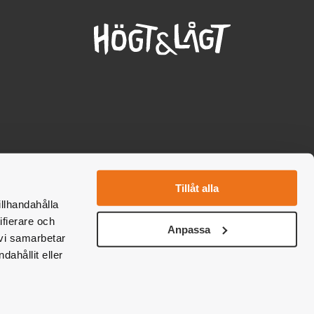
cebook
nstagram
Tillåt alla
illhandahålla
ifierare och
Anpassa
 vi samarbetar
ahållit eller
Boka nu