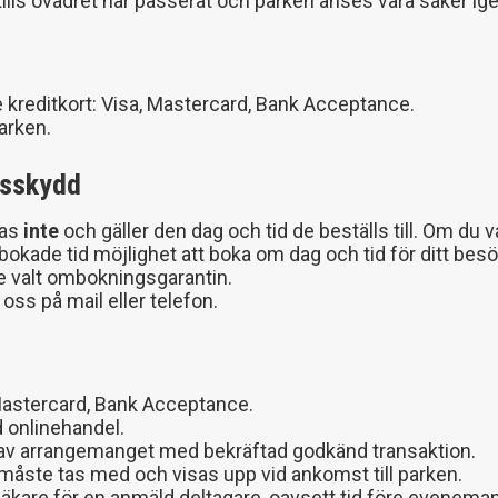
tills ovädret har passerat och parken anses vara säker ige
kreditkort: Visa, Mastercard, Bank Acceptance.
arken.
gsskydd
las
inte
och gäller den dag och tid de beställs till. Om du v
 bokade tid möjlighet att boka om dag och tid för ditt besö
te valt ombokningsgarantin.
oss på mail eller telefon.
 Mastercard, Bank Acceptance.
 onlinehandel.
g av arrangemanget med bekräftad godkänd transaktion.
ing måste tas med och visas upp vid ankomst till parken.
are för en anmäld deltagare, oavsett tid före evenemange