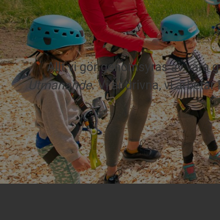
Allt vi gör genomsyras av våra
Utmanande.
Vi är drivna, vi arbetar