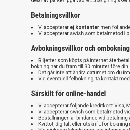
delar av parken pga vädret. Stängning sker 
Betalningsvillkor
Vi accepterar
ej kontanter
men följande 
Vi accepterar swish som betalmetod i p
Avbokningsvillkor och omboknin
Biljetter som köpts på internet återbeta
bokning har du fram till 30 minuter före din
Det går inte att ändra datumet om du in
Vid eventuell felbokning, ta kontakt med 
Särskilt för online-handel
Vi accepterar följande kreditkort: Visa,
Vi accepterar swish som betalmetod vid
Beställningen är bindande vid betalnin
Kvittot, digitalt eller utskrift, för bokn
Vid sjukdom/skada som kan intygas av läk