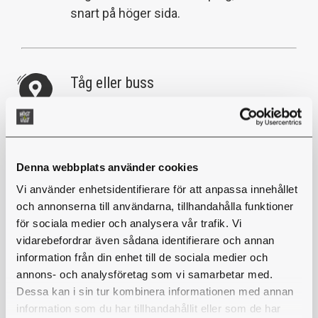
snart på höger sida.
Tåg eller buss
När du kommit fram till Rättviks
resecentrum är det cirka 15 minuters
promenad till parken. Gå mot fontänerna
och fortsättt sedan gå ned hela vägen
Denna webbplats använder cookies
mot den stora rondellen 500 meter bort.
Vi använder enhetsidentifierare för att anpassa innehållet
Härifrån går du enklast mot Furudal och
och annonserna till användarna, tillhandahålla funktioner
sväng sedan in mot Rättvikcamping där
för sociala medier och analysera vår trafik. Vi
vidarebefordrar även sådana identifierare och annan
du hittar oss. Tack för att du reser
information från din enhet till de sociala medier och
miljövänligt, du är dessutom uppvärmd
annons- och analysföretag som vi samarbetar med.
och klar när du kommit fram.
Dessa kan i sin tur kombinera informationen med annan
information som du har tillhandahållit eller som de har