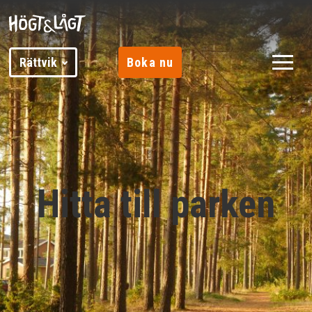
Rättvik
Boka nu
Hitta till parken