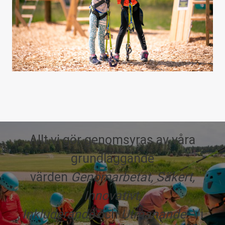
Allt vi gör genomsyras av våra
grundläggande
värden
Genomarbetat, Säkert,
Innovativt,
Inkluderande
och
Utmanande.
Vi