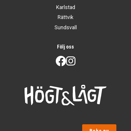
Karlstad
Rättvik
Sundsvall
Följ oss
Facebook
Instagram
Boka nu