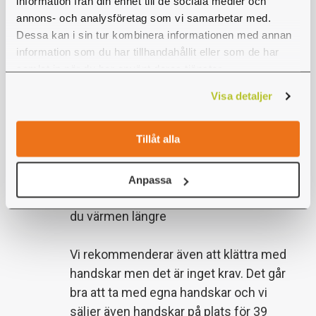
information från din enhet till de sociala medier och
Oförutsedd stängning av parken medför
annons- och analysföretag som vi samarbetar med.
inte något återköp av biljetter.
Dessa kan i sin tur kombinera informationen med annan
information som du har tillhandahållit eller som de har
Vi rekommenderar träningskläder eller
samlat in när du har använt deras tjänster.
enklare utomhuskläder för klättringen.
Visa detaljer
Du får fort upp värmen av aktiviteten, så
det är smart att klä sig i flera lager. Det
kan också vara smart att ha bra skor med
Tillåt alla
en bra sula, tex någon typ av träningssko.
Det är inga problem att klättra när det
Anpassa
regnar, bara kom ihåg regnkläder så håller
du värmen längre
Vi rekommenderar även att klättra med
handskar men det är inget krav. Det går
bra att ta med egna handskar och vi
säljer även handskar på plats för 39