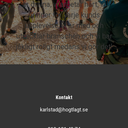
är drivna, vi arbetar hårt, vi
brinner för varje kunds
upplevelse, vi är med och
utvecklar branschen och vi har
jäkligt roligt medans vi gör det!
Kontakt
karlstad@hogtlagt.se