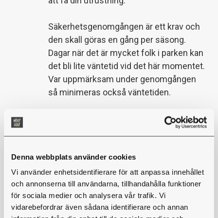
att få din utrustning.
Säkerhetsgenomgången är ett krav och
den skall göras en gång per säsong.
Dagar när det är mycket folk i parken kan
det bli lite väntetid vid det här momentet.
Var uppmärksam under genomgången
så minimeras också väntetiden.
Väder & Kläder
Denna webbplats använder cookies
Parken håller öppet oavsett väder. Men
Vi använder enhetsidentifierare för att anpassa innehållet
vid åska och kraftig vind kan delar av
och annonserna till användarna, tillhandahålla funktioner
för sociala medier och analysera vår trafik. Vi
parken stängas och klättringen avbryts
vidarebefordrar även sådana identifierare och annan
då under tiden åskan/vinden drar förbi.