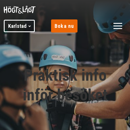
Karlstad
Boka nu
Praktisk info
inför besöket