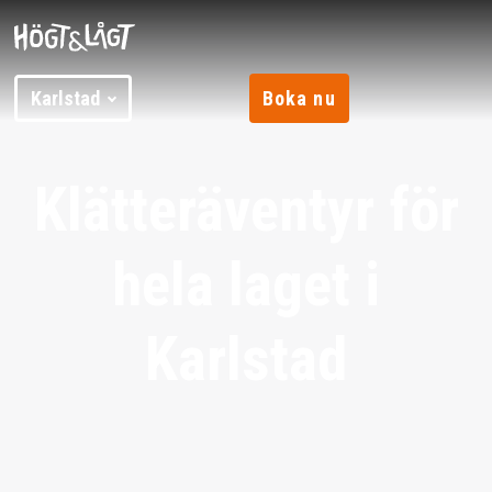
Karlstad
Boka nu
Klätteräventyr för
hela laget i
Karlstad