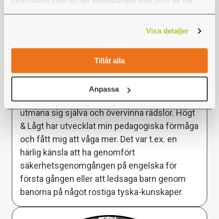
information som du har tillhandahållit eller som de har
Ylva Harengerd,
samlat in när du har använt deras tjänster.
jobbar som Instruktör
Visa detaljer
Som instruktör jobbar jag nära gästerna och är
alltid behjälplig. Att jobba utomhus, med
Tillåt alla
äventyrliga kollegor och gäster, gör arbetet
riktigt roligt. Det bästa med jobbet är den
Anpassa
positiva stämningen och att peppa gäster att
utmana sig själva och övervinna rädslor. Högt
& Lågt har utvecklat min pedagogiska förmåga
och fått mig att våga mer. Det var t.ex. en
härlig känsla att ha genomfört
säkerhetsgenomgången på engelska för
första gången eller att ledsaga barn genom
banorna på något rostiga tyska-kunskaper.