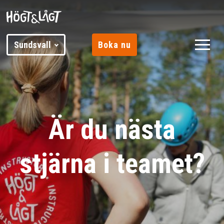
Sundsvall
Boka nu
Är du nästa
stjärna i teamet?