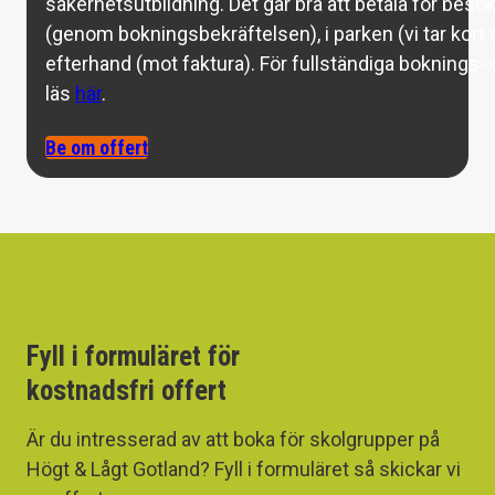
säkerhetsutbildning. Det går bra att betala för besök
(genom bokningsbekräftelsen), i parken (vi tar kort o
efterhand (mot faktura). För fullständiga boknings- o
läs
här
.
Be om offert
Fyll i formuläret för
kostnadsfri offert
Är du intresserad av att boka för skolgrupper på
Högt & Lågt Gotland? Fyll i formuläret så skickar vi