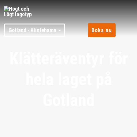
Gotland - Klintehamn
Boka nu
Klätteräventyr för
hela laget på
Gotland