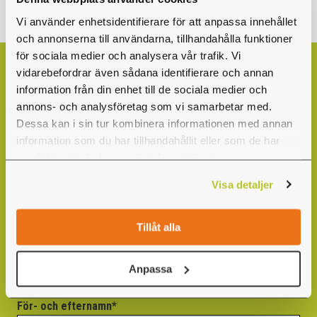
Vi använder enhetsidentifierare för att anpassa innehållet
och annonserna till användarna, tillhandahålla funktioner
för sociala medier och analysera vår trafik. Vi
vidarebefordrar även sådana identifierare och annan
information från din enhet till de sociala medier och
annons- och analysföretag som vi samarbetar med.
Fyll i formuläret för
Dessa kan i sin tur kombinera informationen med annan
kostnadsfri offert
information som du har tillhandahållit eller som de har
samlat in när du har använt deras tjänster.
Är du intresserad av att boka för skolgrupper på
Visa detaljer
Högt & Lågt Halmstad? Fyll i formuläret så skickar
vi en offert.
Tillåt alla
Har du någon fråga eller fundering? Läs gärna
igenom vår FAQ och se om du hittar svaret där.
Anpassa
För- och efternamn*