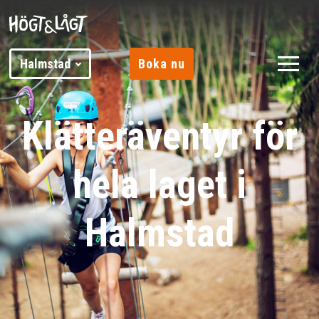
Halmstad
Boka nu
Klätteräventyr för
hela laget i
Halmstad