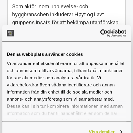
Som aktör inom upplevelse- och
byggbranschen inkluderar Høyt og Lavt
gruppens insats för att bekämpa utanförskap
också andra områden än våra egna
arbetsvillkor. Vi arbetar utifrån Åpenhetsloven
och granskar våra leverantörer, däribland våra
Denna webbplats använder cookies
svenska leverantörer, av produkter och
tjänster för att säkerställa att vi samarbetar
Vi använder enhetsidentifierare för att anpassa innehållet
med aktörer som efterlever de mänskliga
och annonserna till användarna, tillhandahålla funktioner
för sociala medier och analysera vår trafik. Vi
rättigheterna och tillhandahåller rättvisa
vidarebefordrar även sådana identifierare och annan
arbetsvillkor.
information från din enhet till de sociala medier och
annons- och analysföretag som vi samarbetar med.
Åpenhetsloven
Dessa kan i sin tur kombinera informationen med annan
information som du har tillhandahållit eller som de har
Høyt og Lavt gruppen köper och levererar
samlat in när du har använt deras tjänster.
varor och tjänster såväl nationellt som
internationellt. Som en större aktör inom
Visa detaljer