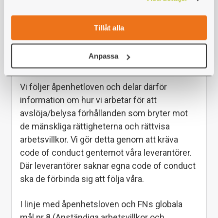
branschen har vi ett särskilt ansvar för att
efterleva de mänskliga rättigheterna och
Tillåt alla
skapa rättvisa arbetsvillkor samt att ställa krav
på våra leverantörer att dessa göra
Anpassa
detsamma.
Vi följer åpenhetloven och delar därför
information om hur vi arbetar för att
avslöja/belysa förhållanden som bryter mot
de mänskliga rättigheterna och rättvisa
arbetsvillkor. Vi gör detta genom att kräva
code of conduct gentemot våra leverantörer.
Där leverantörer saknar egna code of conduct
ska de förbinda sig att följa våra.
I linje med åpenhetsloven och FNs globala
mål nr 8 (Anständiga arbetsvillkor och